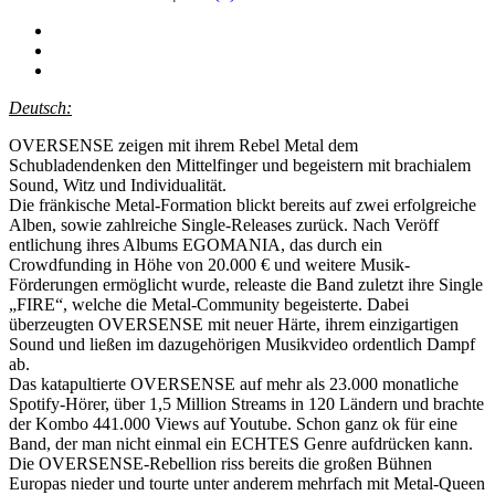
Deutsch:
OVERSENSE zeigen mit ihrem Rebel Metal dem
Schubladendenken den Mittelfinger und begeistern mit brachialem
Sound, Witz und Individualität.
Die fränkische Metal-Formation blickt bereits auf zwei erfolgreiche
Alben, sowie zahlreiche Single-Releases zurück. Nach Veröff
entlichung ihres Albums EGOMANIA, das durch ein
Crowdfunding in Höhe von 20.000 € und weitere Musik-
Förderungen ermöglicht wurde, releaste die Band zuletzt ihre Single
„FIRE“, welche die Metal-Community begeisterte. Dabei
überzeugten OVERSENSE mit neuer Härte, ihrem einzigartigen
Sound und ließen im dazugehörigen Musikvideo ordentlich Dampf
ab.
Das katapultierte OVERSENSE auf mehr als 23.000 monatliche
Spotify-Hörer, über 1,5 Million Streams in 120 Ländern und brachte
der Kombo 441.000 Views auf Youtube. Schon ganz ok für eine
Band, der man nicht einmal ein ECHTES Genre aufdrücken kann.
Die OVERSENSE-Rebellion riss bereits die großen Bühnen
Europas nieder und tourte unter anderem mehrfach mit Metal-Queen